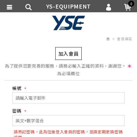
0
YS-EQUIPMENT
會員登入
繁體中文
會員註冊
會員專區
忘記密碼
訂單查詢
加入會員
追蹤清單
為了提供您更完善的服務，請務必輸入正確的資料，謝謝您。
＊
為必填欄位
匯款通知
帳號
密碼
請熟記密碼，此為往後登入會員的密碼，並請定期更換密碼