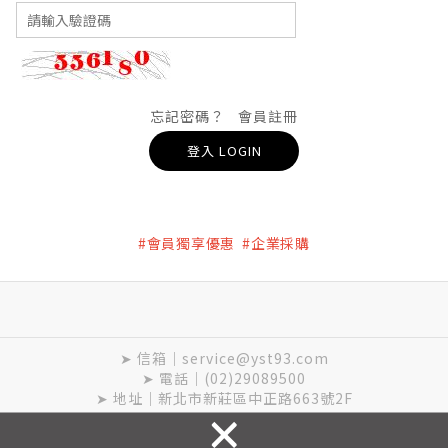
忘記密碼？
會員註冊
登入 LOGIN
#會員獨享優惠 #企業採購
➤ 信箱｜service@yst93.com
➤ 電話｜(02)29089500
➤ 地址｜新北市新莊區中正路663號2F
×