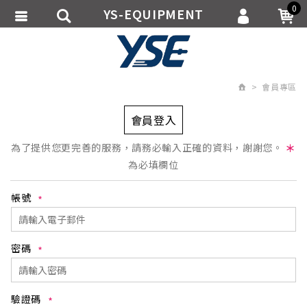
0
YS-EQUIPMENT
會員登入
繁體中文
會員註冊
會員專區
忘記密碼
訂單查詢
會員登入
追蹤清單
為了提供您更完善的服務，請務必輸入正確的資料，謝謝您。
＊
為必填欄位
匯款通知
帳號
密碼
驗證碼