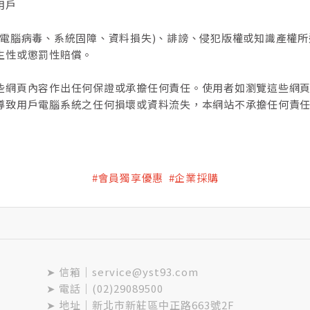
用戶
於電腦病毒、系統固障、資料損失)、誹謗、侵犯版權或知識產權
生性或懲罰性賠償。
些網頁內容作出任何保證或承擔任何責任。使用者如瀏覽這些網
導致用戶電腦系統之任何損壞或資料流失，本網站不承擔任何責
#會員獨享優惠 #企業採購
➤ 信箱｜service@yst93.com
➤ 電話｜(02)29089500
➤ 地址｜新北市新莊區中正路663號2F